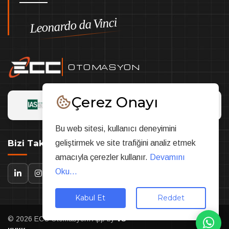
Leonardo da Vinci
OTOMASYON
Çerez Onayı
Bu web sitesi, kullanıcı deneyimini
Bizi Takip Edin
geliştirmek ve site trafiğini analiz etmek
amacıyla çerezler kullanır.
Devamını
Oku...
Kabul Et
Reddet
© 2026 ECC Otomasyon. App by
VS