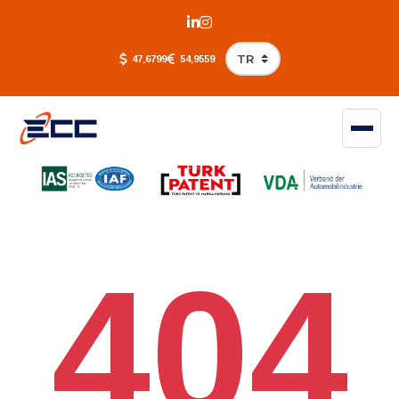
47,6799
54,9559
404